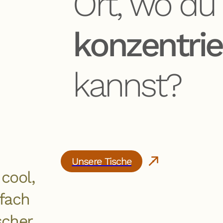
Ort, wo du
konzentrie
kannst?
Unsere Tische
cool,
fach
scher