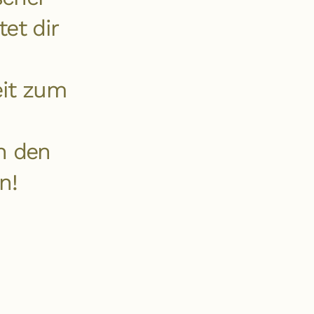
et dir
eit zum
n
h den
n!