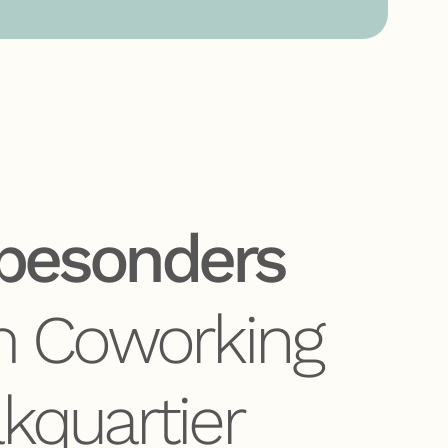
besonders
 Coworking
kquartier